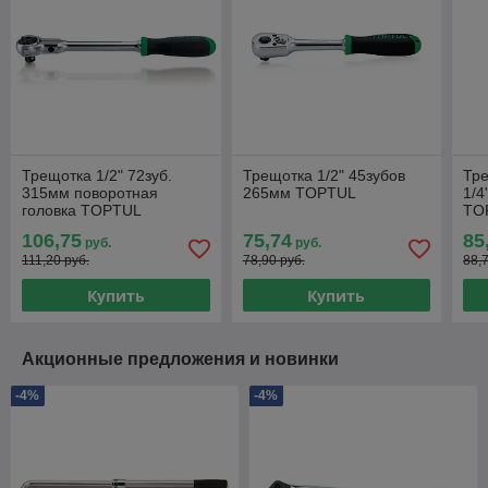
Трещотка 1/2" 72зуб.
Трещотка 1/2" 45зубов
Тр
315мм поворотная
265мм TOPTUL
1/4
головка TOPTUL
TO
106,75
75,74
85
руб.
руб.
111,20 руб.
78,90 руб.
88,
Купить
Купить
Акционные предложения и новинки
-4%
-4%