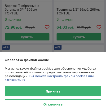
Вороток T-образный c
бегунком 3/4" 508мм
Трещотка 1/2" 36зуб. 268мм
TOPTUL
TOPTUL
В наличии
В наличии
72,96
64,03
76 руб.
66,70 руб.
руб.
руб.
Купить
Купить
-4%
-4%
Обработка файлов cookie
Мы используем файлы cookies для обеспечения удобства
пользователей портала и предоставления персональных
рекомендаций.
Вы можете настроить файлы cookies или
отключить их.
Принять
Трещотка с шарниром 1/2"
Трещотка 3/8" 45зубов
72зуба 305мм TOPTUL
Отклонить