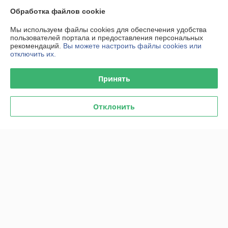
Купить
Купить
Обработка файлов cookie
-4%
-4%
Мы используем файлы cookies для обеспечения удобства
пользователей портала и предоставления персональных
рекомендаций.
Вы можете настроить файлы cookies или
отключить их.
Принять
Отклонить
Набор съемников для
Клещи для поршневых
снятия облицовок панели 6
колец 110-160мм*255мм
пр. TOPTUL
TOPTUL
В наличии
В наличии
87,07
83,62
90,70 руб.
87,10 руб.
руб.
руб.
Купить
Купить