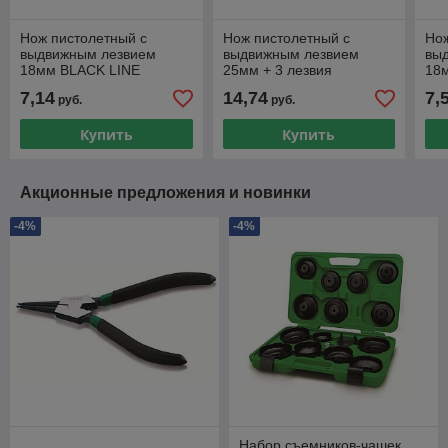
Нож пистолетный с
Нож пистолетный с
Нож
выдвижным лезвием
выдвижным лезвием
вы
18мм BLACK LINE
25мм + 3 лезвия
18
STARTUL (ST0922)
STARTUL PROFI
PR
7,14
14,74
7,
руб.
руб.
(черное лезвие)
(ST0927) (ABS + TPR
покрытие корпу
Купить
Купить
Акционные предложения и новинки
-4%
-4%
Набор съемников-чашек