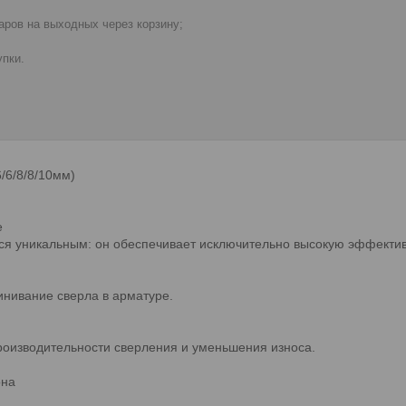
ров на выходных через корзину;
пки.
/6/8/8/10мм)
е
ся уникальным: он обеспечивает исключительно высокую эффекти
инивание сверла в арматуре.
оизводительности сверления и уменьшения износа.
она