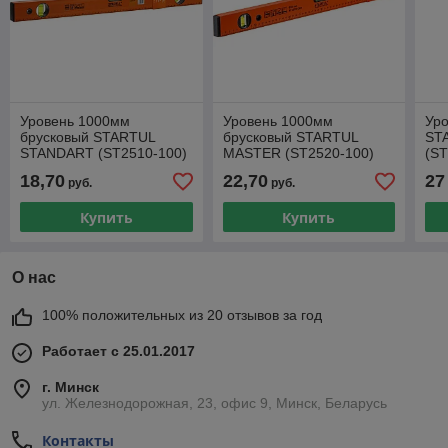
Уровень 1000мм
Уровень 1000мм
Уро
брусковый STARTUL
брусковый STARTUL
ST
STANDART (ST2510-100)
MASTER (ST2520-100)
(ST
18,70
22,70
27
руб.
руб.
Купить
Купить
О нас
100% положительных из 20 отзывов за год
Работает с 25.01.2017
г. Минск
ул. Железнодорожная, 23, офис 9, Минск, Беларусь
Контакты