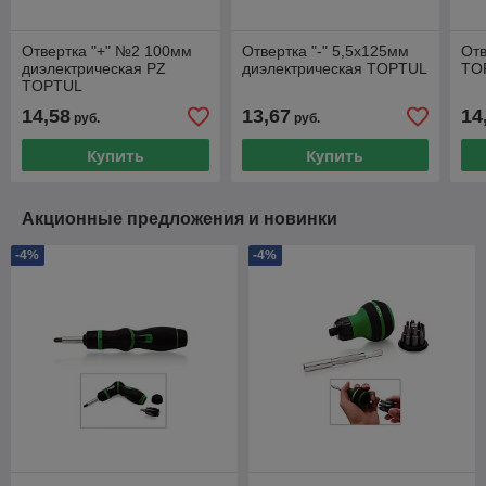
Отвертка "+" №2 100мм
Отвертка "-" 5,5x125мм
Отв
диэлектрическая PZ
диэлектрическая TOPTUL
TO
TOPTUL
14,58
13,67
14
руб.
руб.
Купить
Купить
Акционные предложения и новинки
-4%
-4%