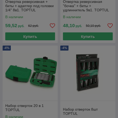
Отвертка реверсивная +
Отвертка реверсивная
биты + адаптер под головки
"бочка" + биты +
1/4" 8в1. TOPTUL
удлиннитель 9в1. TOPTUL
В наличии
В наличии
59,52
48,10
62 руб.
50,10 руб.
руб.
руб.
Купить
Купить
-4%
-4%
Набор отверток 20 в 1
Набор отверток 8шт
TOPTUL
TOPTUL
В наличии