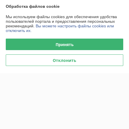
Обработка файлов cookie
Мы используем файлы cookies для обеспечения удобства
пользователей портала и предоставления персональных
рекомендаций.
Вы можете настроить файлы cookies или
отключить их.
Принять
Отклонить
Съемник шаровых опор
Съемник шаровых опор
23мм TOPTUL
28мм TOPTUL
В наличии
В наличии
149,86
154,85
руб.
руб.
156,10 руб.
161,30 руб.
Купить
Купить
-4%
-4%