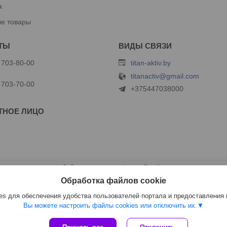
а
е товары
 703-80-00
titan-aktiv.by
titanactiv@gmail.com
 703-70-00
+375447038000
Сайт создан на платформе Deal.by
Политика обработки файлов cookies
Обработка файлов cookie
ООО "Титан Актив" |
Пожаловаться на контент
Select Language
▼
s для обеспечения удобства пользователей портала и предоставления
Вы можете настроить файлы cookies или отключить их.