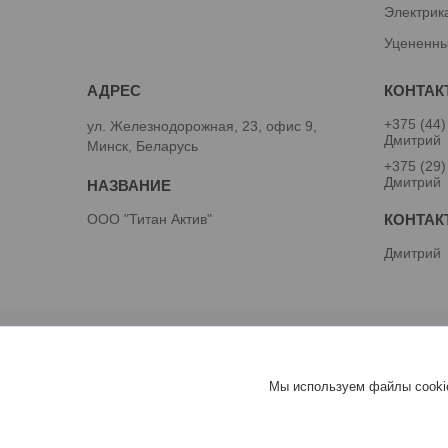
Электрик
Уцененны
+375 (44)
ул. Железнодорожная, 23, офис 9,
Дмитрий
Минск, Беларусь
+375 (29)
Дмитрий
ООО "Титан Актив"
Дмитрий
Мы используем файлы cookie