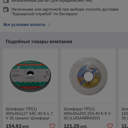
Безналичный расчет для юридических лиц
Наличными или карточкой при выборе способа доставки
"Курьерской службой" по Беларуси
Все условия оплаты
Подобные товары компании
Шлифкруг ПП(1)
Шлифкруг ПП(1)
Шл
400х40х127 64C 40 K-L 7
400х40х203 25A 40 K 6 V
150
V 35 (аналог Шлифкруг
50 (LUGAABRASIV)
35
ПП(1) 400х40х127 63C 40
154,63
121,25
11
руб.
руб.
K-L 7 V 35) (LU