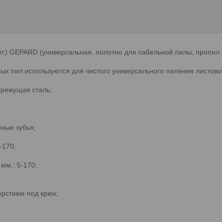
шт.) GEPARD (универсальная, полотно для сабельной пилы, пропил
х пил используются для чистого универсального пиления листовой
орежущая сталь;
нные зубья;
-170;
мм.: 5-170;
ерстием под крюк;