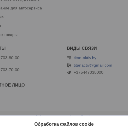
ание для автосервиса
ка
а
е товары
 703-80-00
titan-aktiv.by
titanactiv@gmail.com
 703-70-00
+375447038000
Сайт создан на платформе Deal.by
Политика обработки файлов cookies
Обработка файлов cookie
ООО "Титан Актив" |
Пожаловаться на контент