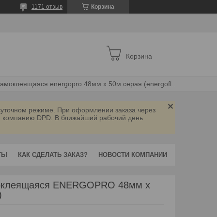
1171 отзыв
Корзина
Корзина
Лента армированная самоклеящаяся energopro 48мм х 50м серая (energoflex)
осуточном режиме. При оформлении заказа через
ую компанию DPD. В ближайший рабочий день
ТЫ
КАК СДЕЛАТЬ ЗАКАЗ?
НОВОСТИ КОМПАНИИ
моклеящаяся ENERGOPRO 48мм х
)