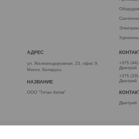
Оборудов
Сантехни
Электрик
Уцененны
+375 (44)
ул. Железнодорожная, 23, офис 9,
Дмитрий
Минск, Беларусь
+375 (29)
Дмитрий
ООО "Титан Актив"
Дмитрий