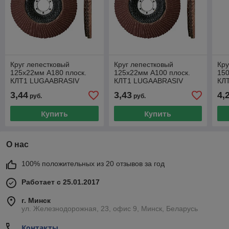
Круг лепестковый
Круг лепестковый
Кру
125х22мм А180 плоск.
125х22мм А100 плоск.
150
КЛТ1 LUGAABRASIV
КЛТ1 LUGAABRASIV
КЛ
3,44
3,43
4,
руб.
руб.
Купить
Купить
О нас
100% положительных из 20 отзывов за год
Работает с 25.01.2017
г. Минск
ул. Железнодорожная, 23, офис 9, Минск, Беларусь
Контакты