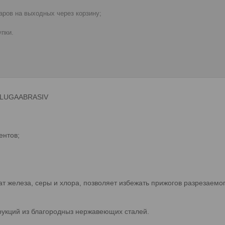
ров на выходных через корзину;
пки.
L) LUGAABRASIV
ентов;
ат железа, серы и хлора, позволяет избежать прижогов разрезаемо
рукций из благородныз нержавеющих сталей.