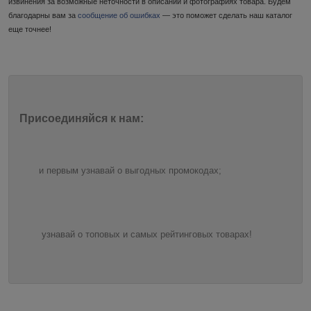
извинения за возможные неточности в описании и фотографиях товара. Будем
благодарны вам за
сообщение об ошибках
— это поможет сделать наш каталог
еще точнее!
Присоединяйся к нам:
и первым узнавай о выгодных промокодах;
узнавай о топовых и самых рейтинговых товарах!