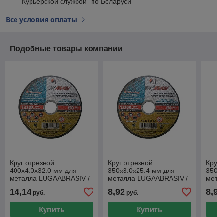
"Курьерской службой" по Беларуси
Все условия оплаты
Подобные товары компании
Круг отрезной
Круг отрезной
Кру
400х4.0x32.0 мм для
350х3.0x25.4 мм для
350
металла LUGAABRASIV /
металла LUGAABRASIV /
ме
ручной/ ("Ручной" -
ручной/ ("Ручной" -
руч
14,14
8,92
8,
руб.
руб.
двустороннее усиление к
двустороннее усиление к
Купить
Купить