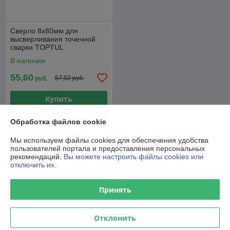
Сверло 8х80мм для
высверливания точечной
сварки TOPTUL
В наличии
55,60
57,92 руб.
руб.
Купить
Обработка файлов cookie
О нас
Мы используем файлы cookies для обеспечения удобства
пользователей портала и предоставления персональных
100% положительных из 20 отзывов за год
рекомендаций.
Вы можете настроить файлы cookies или
отключить их.
Работает с 25.01.2017
г. Минск
Принять
ул. Железнодорожная, 23, офис 9, Минск, Беларусь
Контакты
Отклонить