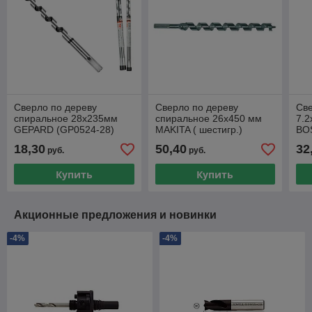
Сверло по дереву
Сверло по дереву
Све
спиральное 28х235мм
спиральное 26х450 мм
7.
GEPARD (GP0524-28)
MAKITA ( шестигр.)
BO
(шнековое, винтовое,
18,30
50,40
32
руб.
руб.
спираль Левиса)
Купить
Купить
Акционные предложения и новинки
-4%
-4%