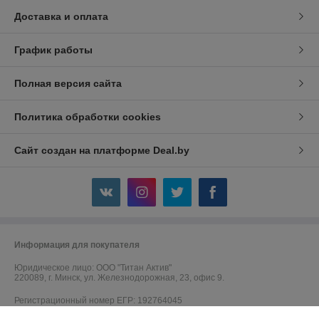
Доставка и оплата
График работы
Полная версия сайта
Политика обработки cookies
Сайт создан на платформе Deal.by
Информация для покупателя
Юридическое лицо:
ООО "Титан Актив"
220089, г. Минск, ул. Железнодорожная, 23, офис 9.
Регистрационный номер ЕГР: 192764045