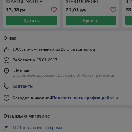
STARTUL MASTER
STARTUL PROFI
ST
(ST1015-250) (2-х
(ST1017-350) (2-х
(ST
13,98
21,01
28
руб.
руб.
компонентная ручка
компонентная ручка,
ком
лезвие -нерж
лезвие -нерж
лез
Купить
Купить
О нас
100% положительных из 20 отзывов за год
Работает с 25.01.2017
г. Минск
ул. Железнодорожная, 23, офис 9, Минск, Беларусь
Контакты
Показать весь график работы
Сегодня выходной
Отзывы о магазине
1171 отзыва за всё время