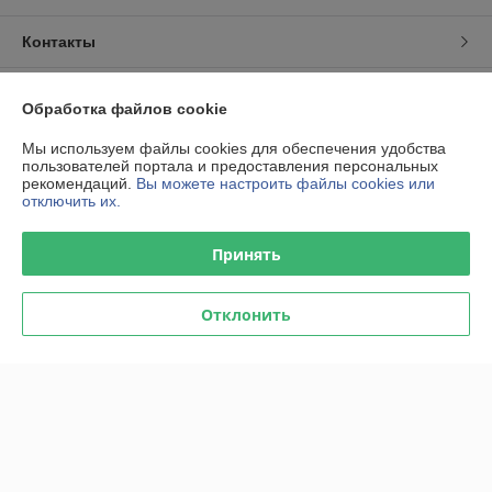
Контакты
Доставка и оплата
Обработка файлов cookie
График работы
Мы используем файлы cookies для обеспечения удобства
пользователей портала и предоставления персональных
рекомендаций.
Вы можете настроить файлы cookies или
Полная версия сайта
отключить их.
Политика обработки cookies
Принять
Сайт создан на платформе Deal.by
Отклонить
Информация для покупателя
Юридическое лицо:
ООО "Титан Актив"