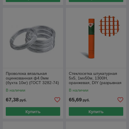
Проволока вязальная
Стеклосетка штукатурная
оцинкованная ф4.0мм
5х5, 1мх50м, 1300Н,
(бухта 10кг) (ГОСТ 3282-74)
оранжевая, DIY (разрывная
(ПРОСТ)
нагрузка 1300Н/м2)
В наличии
В наличии
(LIHTAR)
67,38
65,69
руб.
руб.
Купить
Купить