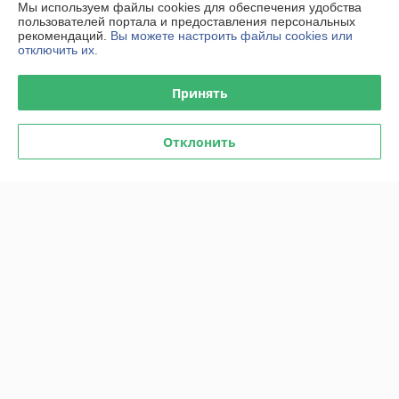
График работы
Мы используем файлы cookies для обеспечения удобства
пользователей портала и предоставления персональных
рекомендаций.
Вы можете настроить файлы cookies или
Полная версия сайта
отключить их.
Политика обработки cookies
Принять
Сайт создан на платформе Deal.by
Отклонить
Информация для покупателя
Юридическое лицо:
ООО "Титан Актив"
220089, г. Минск, ул. Железнодорожная, 23, офис 9.
Регистрационный номер ЕГР: 192764045
УНП: 192764045
Регистрационный орган: Мингорисполком. Номера уполномоченных
рассматривать обращения покупателей в соответствии с