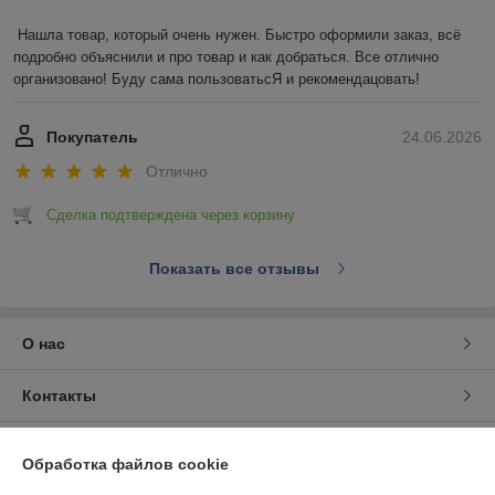
Нашла товар, который очень нужен. Быстро оформили заказ, всё 
подробно объяснили и про товар и как добраться. Все отлично 
организовано! Буду сама пользоватьсЯ и рекомендацовать!
Покупатель
24.06.2026
Отлично
Сделка подтверждена через корзину
Показать все отзывы
О нас
Контакты
Доставка и оплата
Обработка файлов cookie