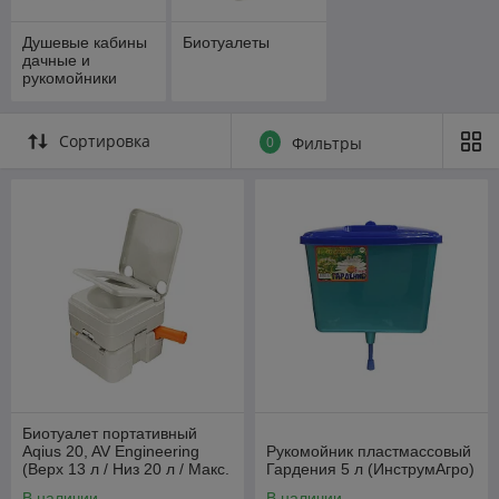
Душевые кабины
Биотуалеты
дачные и
рукомойники
Сортировка
0
Фильтры
Биотуалет портативный
Aqius 20, AV Engineering
Рукомойник пластмассовый
(Верх 13 л / Низ 20 л / Макс.
Гардения 5 л (ИнструмАгро)
вес 200 кг)
В наличии
В наличии